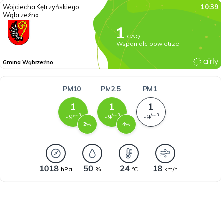
Wojciecha Kętrzyńskiego,
10:39
Wąbrzeźno
CAQI
Wspaniałe powietrze!
Gmina Wąbrzeźno
PM10
PM2.5
PM1
µg/m³
µg/m³
µg/m³
%
%
hPa
%
°C
km/h