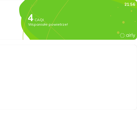
21:56
CAQI
Wspaniałe powietrze!