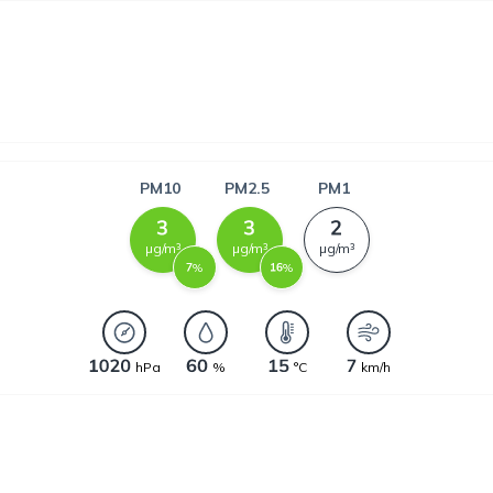
PM10
PM2.5
PM1
µg/m³
µg/m³
µg/m³
%
%
hPa
%
°C
km/h