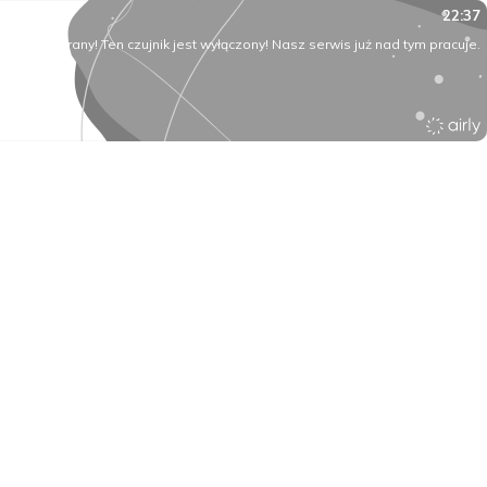
22:37
O rany! Ten czujnik jest wyłączony! Nasz serwis już nad tym pracuje.