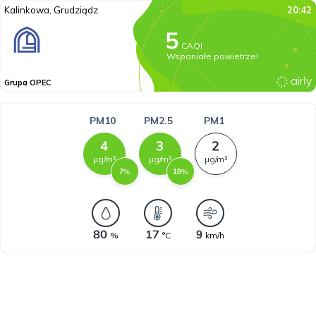
Kalinkowa, Grudziądz
20:42
CAQI
Wspaniałe powietrze!
Grupa OPEC
PM10
PM2.5
PM1
µg/m³
µg/m³
µg/m³
%
%
%
°C
km/h