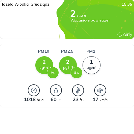
Józefa Włodka, Grudziądz
15:35
CAQI
Wspaniałe powietrze!
PM10
PM2.5
PM1
µg/m³
µg/m³
µg/m³
%
%
hPa
%
°C
km/h