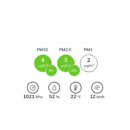
PM10
PM2.5
PM1
µg/m³
µg/m³
µg/m³
%
%
hPa
%
°C
km/h