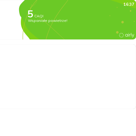
16:37
CAQI
Wspaniałe powietrze!