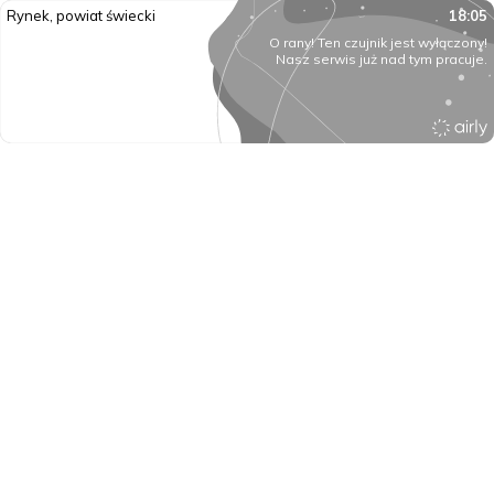
Rynek, powiat świecki
18:05
O rany! Ten czujnik jest wyłączony!
Nasz serwis już nad tym pracuje.