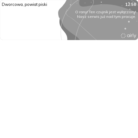
Dworcowa, powiat piski
12:58
O rany! Ten czujnik jest wyłączony!
Nasz serwis już nad tym pracuje.