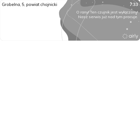
Grobelna, 5, powiat chojnicki
7:33
O rany! Ten czujnik jest wyłączony!
Nasz serwis już nad tym pracuje.