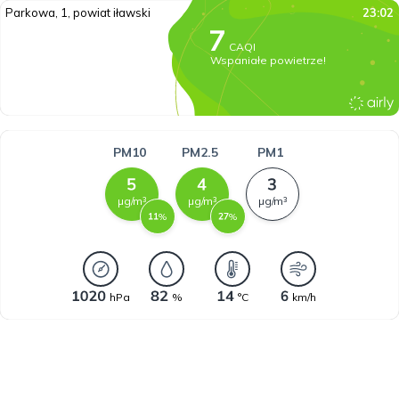
Parkowa, 1, powiat iławski
23:02
CAQI
Wspaniałe powietrze!
PM10
PM2.5
PM1
µg/m³
µg/m³
µg/m³
%
%
hPa
%
°C
km/h