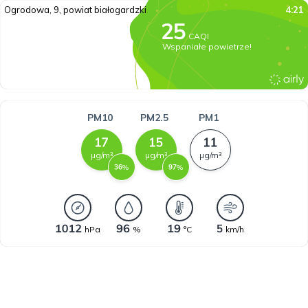
Ogrodowa, 9, powiat białogardzki
4:21
CAQI
Wspaniałe powietrze!
PM10
PM2.5
PM1
µg/m³
µg/m³
µg/m³
%
%
hPa
%
°C
km/h