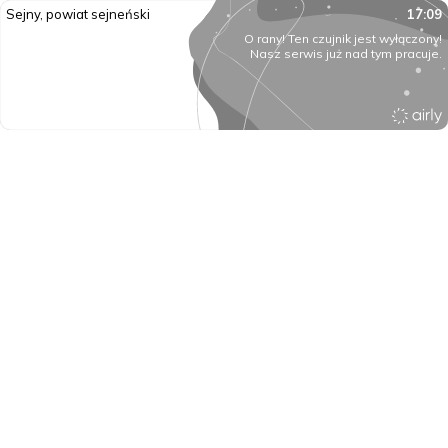
Sejny, powiat sejneński
17:09
O rany! Ten czujnik jest wyłączony!
Nasz serwis już nad tym pracuje.