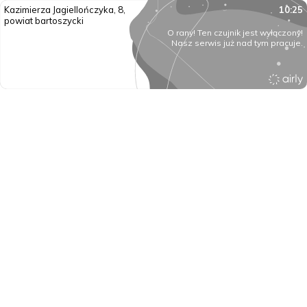
Kazimierza Jagiellończyka, 8,
10:25
powiat bartoszycki
O rany! Ten czujnik jest wyłączony!
Nasz serwis już nad tym pracuje.