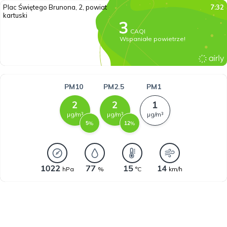
Plac Świętego Brunona, 2, powiat
7:32
kartuski
CAQI
Wspaniałe powietrze!
PM10
PM2.5
PM1
µg/m³
µg/m³
µg/m³
%
%
hPa
%
°C
km/h