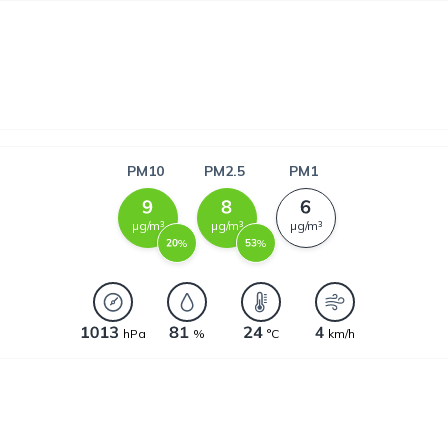
PM10
PM2.5
PM1
µg/m³
µg/m³
µg/m³
%
%
hPa
%
°C
km/h