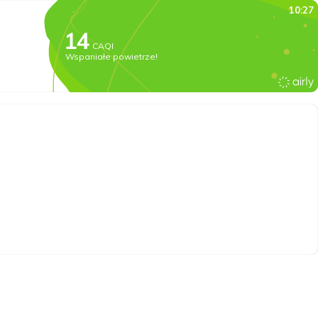
10:27
CAQI
Wspaniałe powietrze!