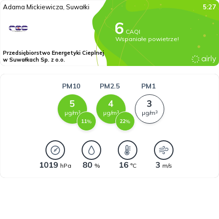
Adama Mickiewicza, Suwałki
5:27
CAQI
Wspaniałe powietrze!
Przedsiębiorstwo Energetyki Cieplnej
w Suwałkach Sp. z o.o.
PM10
PM2.5
PM1
µg/m³
µg/m³
µg/m³
%
%
hPa
%
°C
m/s