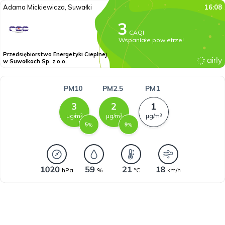
Adama Mickiewicza, Suwałki
16:08
CAQI
Wspaniałe powietrze!
Przedsiębiorstwo Energetyki Cieplnej
w Suwałkach Sp. z o.o.
PM10
PM2.5
PM1
µg/m³
µg/m³
µg/m³
%
%
hPa
%
°C
km/h