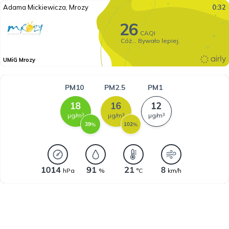
Adama Mickiewicza, Mrozy
0:32
CAQI
Cóż... Bywało lepiej.
UMiG Mrozy
PM10
PM2.5
PM1
µg/m³
µg/m³
µg/m³
%
%
hPa
%
°C
km/h