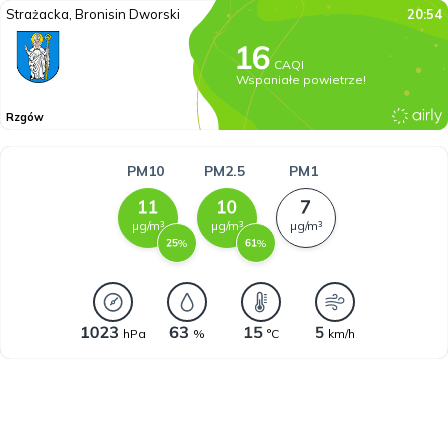
Strażacka, Bronisin Dworski
20:54
CAQI
Wspaniałe powietrze!
Rzgów
PM10
PM2.5
PM1
µg/m³
µg/m³
µg/m³
%
%
hPa
%
°C
km/h