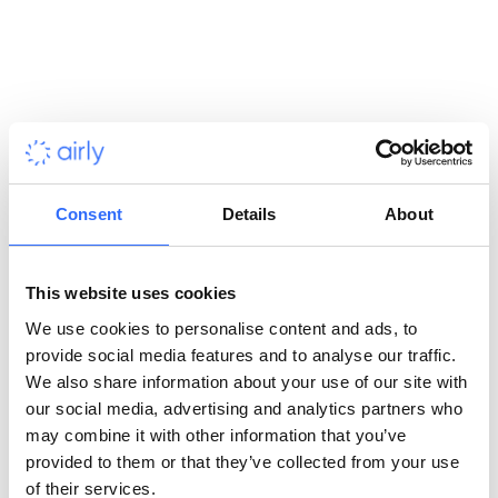
Wdrożone produkty:
Platforma Danych Airly oraz aplikacje mobilne,
mapa jakości powietrza Airly,
czujniki.
Przebieg współpracy
Consent
Details
About
Historia i początki projektu
This website uses cookies
Partnerstwo między Airly a JCDecaux narodziło się dzięki
We use cookies to personalise content and ads, to
wyjątkowemu strategicznemu porozumieniu, które
provide social media features and to analyse our traffic.
zainicjowano w 2021 roku. W jego ramach zrealizowano
We also share information about your use of our site with
projekt pilotażowy w Manchesterze, gdzie Airly dostarczyło
our social media, advertising and analytics partners who
czujniki jakości powietrza do integracji z elementami miejskiej
may combine it with other information that you’ve
infrastruktury JCDecaux.
Czujniki zostały zainstalowane jako
provided to them or that they’ve collected from your use
część konstrukcji reklamowych na przystankach
of their services.