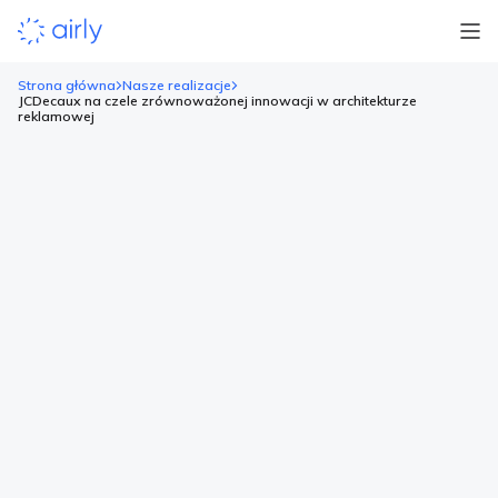
Strona główna
Nasze realizacje
JCDecaux na czele zrównoważonej innowacji w architekturze
reklamowej
JCDecaux na czele
zrównoważonej innowacji w
architekturze reklamowej
Wszystko zaczęło się, gdy Andy Burnham, burmistrz
Manchesteru, uczynił działania na rzecz klimatu jednym z
kluczowych zobowiązań swojej kampanii. Miasto wprowadziło
Strefę Czystego Powietrza, zaostrzyło przepisy dotyczące
emisji spalin przez taksówki, opracowało programy edukacyjne
dotyczące jakości powietrza oraz podjęło działania mające na
celu usprawnienie ruchu drogowego i zmniejszenie korków.
Świadomość ekologiczna stała się istotnym elementem […]