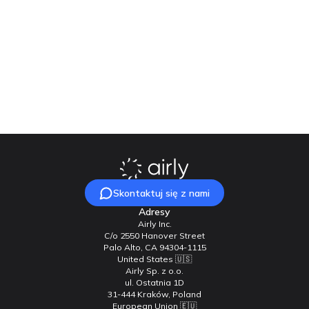
Airly i JCDecaux połączyły siły, aby dostarczać miastom
inteligentne dane środowiskowe za pośrednictwem
codziennej infrastruktury miejskiej.
Chcesz poprawić jakość życia mieszkańców swojego miasta?
Skontaktuj się z Airly już dziś
i wspólnie zadbajmy o
czystsze powietrze i zdrowsze społeczności!
Skontaktuj się z nami
Adresy
Airly Inc.
C/o 2550 Hanover Street
Palo Alto, CA 94304-1115
United States 🇺🇸
Airly Sp. z o.o.
ul. Ostatnia 1D
31-444 Kraków, Poland
European Union 🇪🇺