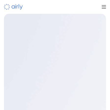
Wspieramy samorządy w obliczu zmieniających się
wymagań dotyczących jakości powietrza.
pomiary jakości
powietrza w klasie wskaźnikowej
wiarygodne dane, jasne
wnioski i przejrzyste raportowanie