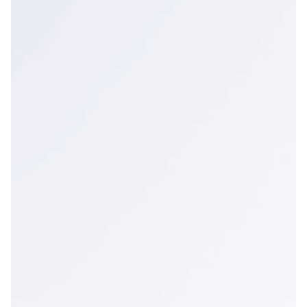
dowody potrzebne do oceny efektów i
planowania kolejnych kroków
Wielka Brytania i państwa poza UE
Polska
Unia Europejska