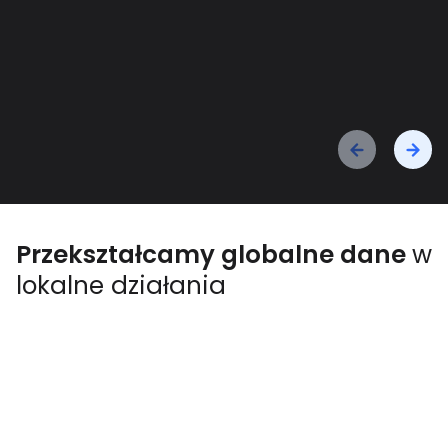
Birmingham
LOKALIZACJA
:
Wielka Brytania
SEKTOR
:
Samorządy
Przekształcamy globalne dane
w
lokalne działania