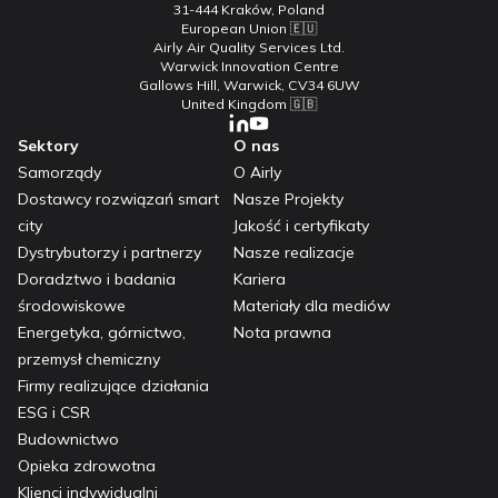
31-444 Kraków, Poland
European Union 🇪🇺
Airly Air Quality Services Ltd.
Warwick Innovation Centre
Gallows Hill, Warwick, CV34 6UW
United Kingdom 🇬🇧
Sektory
O nas
Samorządy
O Airly
Dostawcy rozwiązań smart
Nasze Projekty
city
Jakość i certyfikaty
Dystrybutorzy i partnerzy
Nasze realizacje
Doradztwo i badania
Kariera
środowiskowe
Materiały dla mediów
Energetyka, górnictwo,
Nota prawna
przemysł chemiczny
Firmy realizujące działania
ESG i CSR
Budownictwo
Opieka zdrowotna
Klienci indywidualni