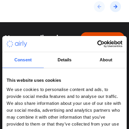
Nasze realizacje
Pokaż wszystkie
Consent
Details
About
This website uses cookies
We use cookies to personalise content and ads, to
provide social media features and to analyse our traffic.
We also share information about your use of our site with
our social media, advertising and analytics partners who
136 czujników
Wspieranie
60 czujników,
Kampania CSR,
may combine it with other information that you’ve
napędzających
szkół w walce
dane w czasie
która dotarła
provided to them or that they’ve collected from your use
rewolucję
o czyste
rzeczywistym i
do ponad 100