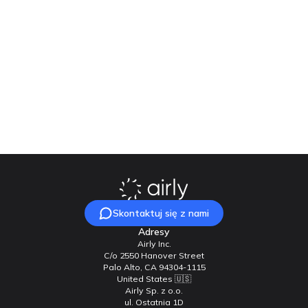
Nasz zespół chętnie na nie odpowie!
Skontaktuj się z nami
Skontaktuj się z nami
Adresy
Airly Inc.
C/o 2550 Hanover Street
Palo Alto, CA 94304-1115
United States 🇺🇸
Airly Sp. z o.o.
ul. Ostatnia 1D