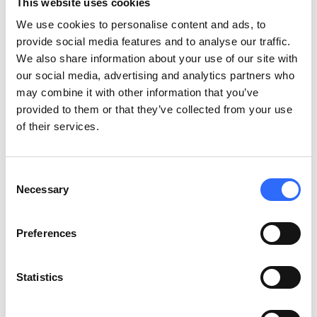
Rybnik, miasto położone w południowej Polsce, od lat zmagało
This website uses cookies
się z poważnym problemem zanieczyszczenia powietrza, co
We use cookies to personalise content and ads, to
plasowało je wśród pięciu najbardziej zanieczyszczonych
provide social media features and to analyse our traffic.
miast w Europie. Główne przyczyny tego stanu to przestarzałe
We also share information about your use of our site with
systemy ogrzewania oparte na węglu, znacząca liczba domów
our social media, advertising and analytics partners who
jednorodzinnych korzystających z paliw kopalnych oraz emisje
may combine it with other information that you’ve
przemysłowe z lokalnych kopalń węgla. Sytuacja miała
provided to them or that they’ve collected from your use
ogromny wpływ […]
of their services.
SEKTOR
:
Samorządy
KLIENT
:
Rybnik
LOKALIZACJA
:
Consent
Polska
Necessary
Selection
Preferences
Statistics