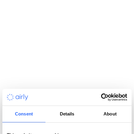
całego miasta. Kluczowym zamierzeniem było zidentyfikowanie
tzw. „hotspotów” – lokalizacji najbardziej narażonych na
przekroczenia norm jakości powietrza […]
SEKTOR
:
Samorządy
KLIENT
:
Łódź
LOKALIZACJA
:
Polska
Consent
Details
About
Rybnik i wyzwania związane z jakością powietrza