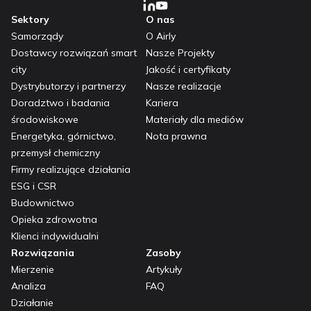
Sektory
O nas
Samorządy
O Airly
Dostawcy rozwiązań smart
Nasze Projekty
city
Jakość i certyfikaty
Dystrybutorzy i partnerzy
Nasze realizacje
Doradztwo i badania
Kariera
środowiskowe
Materiały dla mediów
Energetyka, górnictwo,
Nota prawna
przemysł chemiczny
Firmy realizujące działania
ESG i CSR
Budownictwo
Opieka zdrowotna
Klienci indywidualni
Rozwiązania
Zasoby
Mierzenie
Artykuły
Analiza
FAQ
Działanie