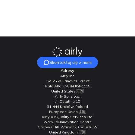
Nasz zespół chętnie na nie odpowie!
Skontaktuj się z nami
Skontaktuj się z nami
Adresy
Airly Inc.
C/o 2550 Hanover Street
Palo Alto, CA 94304-1115
United States 🇺🇸
Airly Sp. z o.o.
ul. Ostatnia 1D
31-444 Kraków, Poland
European Union 🇪🇺
Airly Air Quality Services Ltd.
Warwick Innovation Centre
Gallows Hill, Warwick, CV34 6UW
United Kingdom 🇬🇧