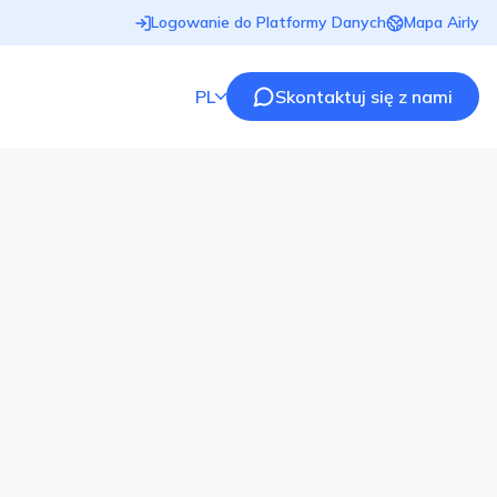
Logowanie do Platformy Danych
Mapa Airly
PL
Skontaktuj się z nami
 wyzwania związane z
poważnymi problemami zanieczyszczenia powietrza.
my grzewcze i natężenie ruchu drogowego sprzyjają
średnią długość życia: 73,2 lata (mężczyźni), 81,2 lat
nów są choroby układu krążenia i oddechowego. W