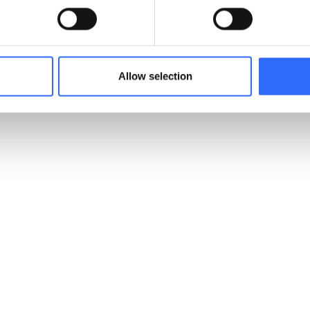
kość powietrza w Łodzi uległa
trzykrotnej poprawie
.
e z czujników, przedstawione w sieci w formie mapie regio
Allow selection
ionu: Łódź jest obecnie znana jako
lider działań proekolog
ieszkańcy zaczęli
wymieniać źródła ciepła
na te bardziej eko
: lokalne władze, wyposażone w rzetelne dane, mogły pode