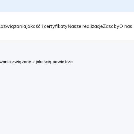
ozwiązania
Jakość i certyfikaty
Nasze realizacje
Zasoby
O nas
ania związane z jakością powietrza
Województwo łódzkie i
jakością powietrza
Województwo łódzkie od lat zmaga się z 
Historyczna zabudowa, przestarzałe syste
smogowi. Region ten ma najniższą w Polsce 
(kobiety). Jedną z głównych przyczyn zgo