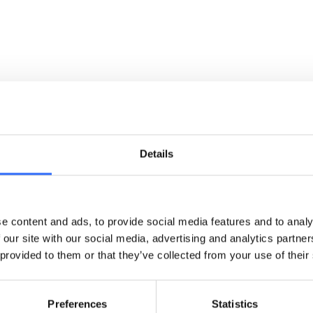
anych Airly:
y Airly pozwoliło na szybsze i sprawniejsze zarządzanie dan
a także generowanie powiadomień i raportów.
rzystano w szkołach do budowania świadomości ekologiczne
Details
fekty wdrożenia
e content and ads, to provide social media features and to analy
 our site with our social media, advertising and analytics partn
 provided to them or that they’ve collected from your use of their
no
110 czujników
obejmujących kluczowe punkty regionu.
h zostały przekroczone dobowe normy WHO dla PM10,
spadła 
przypadku PM2,5 odnotowano
spadek z 264 dni
w 2019 ro
Preferences
Statistics