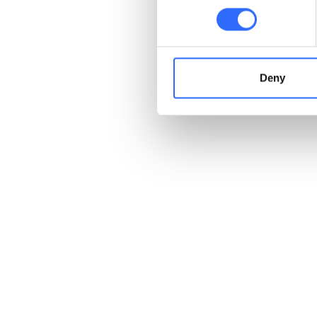
roku.
W latach 2022–2024 ja
W samym 2024 roku dan
27 407 razy
.
Deny
Rezultaty jakościowe:
Poprawa wizerunku reg
Edukacja społeczna: m
przepisami uchwały.
Wsparcie strategiczne
i celne decyzje.