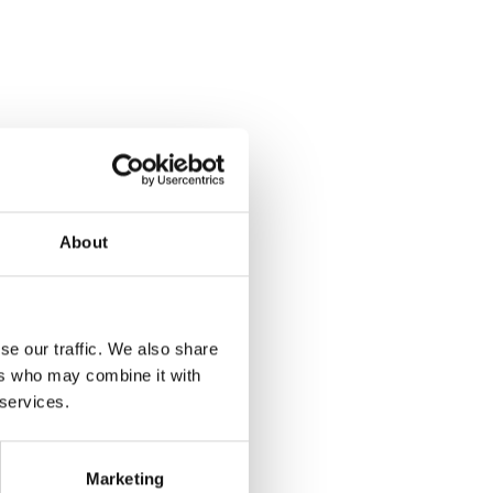
ymi, planowanie działań w
j.
About
se our traffic. We also share
ers who may combine it with
 services.
ze 153 dni
w 2019 roku,
ku
do 182 dni
w 2024
Marketing