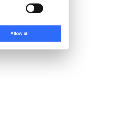
nu, zostały wyświetlone
Allow all
icznych
.
logiczne, zgodne z
jmować bardziej świadome