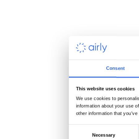
Technologia Platformy D
Korzystanie z platform
czasie rzeczywistym, 
Edukacja:
Dane z czujników wyko
Consent
Rezultaty: e
This website uses cookies
We use cookies to personalis
Rezultaty mierzalne:
information about your use of
other information that you’ve
W sumie zainstalowa
Liczba dni, w któryc
Consent
do 28 dni
w 2024. W 
Necessary
Selection