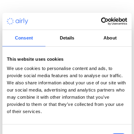
energetycznej
idealny dla miast
w ruchu.
czasie
rozmieszczenie
i organizacji
rzeczywistym —
czujników w
kierujących się
doskonały do
dowolnej
zasadami ESG.
rozległych,
lokalizacji.
skalowalnych
Consent
Details
About
wdrożeń.
This website uses cookies
We use cookies to personalise content and ads, to
provide social media features and to analyse our traffic.
We also share information about your use of our site with
our social media, advertising and analytics partners who
may combine it with other information that you’ve
provided to them or that they’ve collected from your use
Precyzja zaczyna się już na etapie produkcji
of their services.
Każdy czujnik Airly przechodzi dokładny i certyfikowany
proces produkcji. Odbywa się on w obiekcie
Consent
posiadającym certyfikat ISO, a końcowy montaż, proces