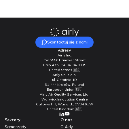
Skontaktuj się z nami
Adresy
Airly Inc.
C/o 2550 Hanover Street
Palo Alto, CA 94304-1115
United States 🇺🇸
Airly Sp. z o.o.
ul. Ostatnia 1D
31-444 Kraków, Poland
European Union 🇪🇺
Airly Air Quality Services Ltd.
Warwick Innovation Centre
Gallows Hill, Warwick, CV34 6UW
United Kingdom 🇬🇧
Sektory
O nas
Samorządy
O Airly