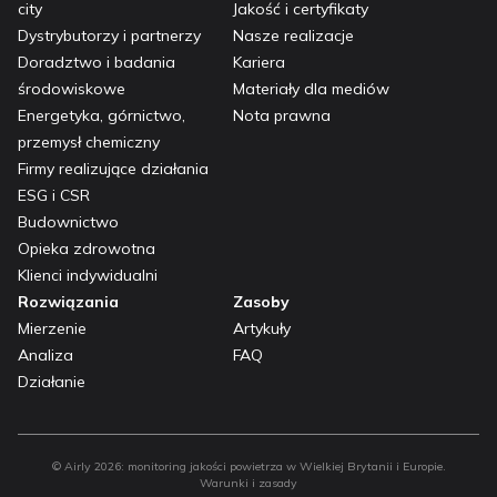
city
Jakość i certyfikaty
Dystrybutorzy i partnerzy
Nasze realizacje
Doradztwo i badania
Kariera
środowiskowe
Materiały dla mediów
Energetyka, górnictwo,
Nota prawna
przemysł chemiczny
Firmy realizujące działania
ESG i CSR
Budownictwo
Opieka zdrowotna
Klienci indywidualni
Rozwiązania
Zasoby
Mierzenie
Artykuły
Analiza
FAQ
Działanie
© Airly
2026
:
monitoring jakości powietrza w Wielkiej Brytanii i Europie.
Warunki i zasady