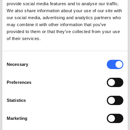
provide social media features and to analyse our traffic.
We also share information about your use of our site with
our social media, advertising and analytics partners who
may combine it with other information that you’ve
provided to them or that they’ve collected from your use
Zobacz stronę produktu
of their services.
Consent
Necessary
Selection
Dlaczego czyste powietrze nie może czekać
Preferences
Misja Airly: sprawiamy, że informacje o jakości powietrza stają
się widoczne i dostępne dla każdego – bo świadomość i
Statistics
wiedza to pierwsze kroki do zmiany.
Marketing