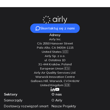
Skontaktuj się z nami
Adresy
Airly Inc.
C/o 2550 Hanover Street
Palo Alto, CA 94304-1115
United States 🇺🇸
Airly Sp. z o.o.
ul. Ostatnia 1D
31-444 Kraków, Poland
European Union 🇪🇺
Airly Air Quality Services Ltd.
Warwick Innovation Centre
Gallows Hill, Warwick, CV34 6UW
United Kingdom 🇬🇧
Sektory
O nas
Samorządy
O Airly
Dostawcy rozwiązań smart
Nasze Projekty