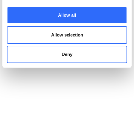
Allow all
Allow selection
Deny
Jak dane wspierają działania
Monitoring jakości powietrza za pomocą czujników dostarcza
w czasie rzeczywistym dane, które pozwalają opracowywać
przemyślane strategie i działania społecznościowe.