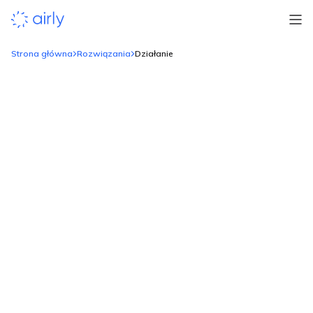
Strona główna
Rozwiązania
Działanie
angażuj, informuj, usprawniaj
Monitorowanie i analiza jakości powietrza to dopiero
początek. Airly wspiera samorządy i organizacje w realnym