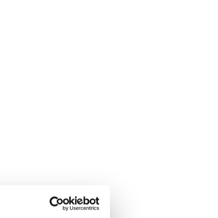
ołeczne,
Szybka instalacja, certyfikat
zenie
MCERTS, zasilanie słoneczne,
li i
dane na żywo i alerty –
olityki
wszystko, by wspierać zgodność
z przepisami i przejrzyste
raportowanie.