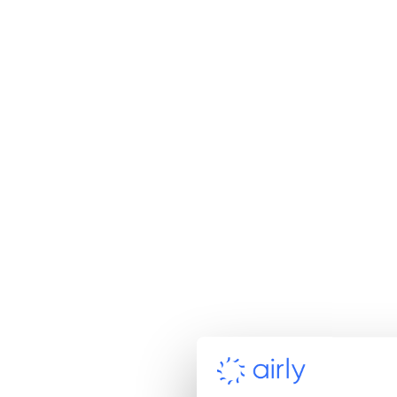
ESG i CSR
przemy
Zadbaj o przejrzyste strategie
Monitoru
ESG i realizuj programy CSR dla
powietr
pracowników i społeczności
regulacy
lokalnych, wykorzystując dane o
operacy
jakości powietrza.
raporto
Klienci indywidualni
Dowiedz się, jak sprawić, aby
system monitoringu powietrza
pojawił się w Twojej w gminie.