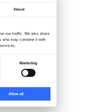
About
se our traffic. We also share
ers who may combine it with
 services.
za od Airly?
Marketing
Allow all