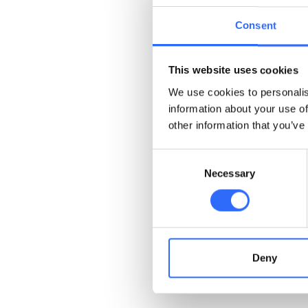
Consent
This website uses cookies
We use cookies to personalis
information about your use of
other information that you’ve
Na czym polega kom
Consent
Necessary
Selection
Kto może skorzysta
Jak dokładne są da
Deny