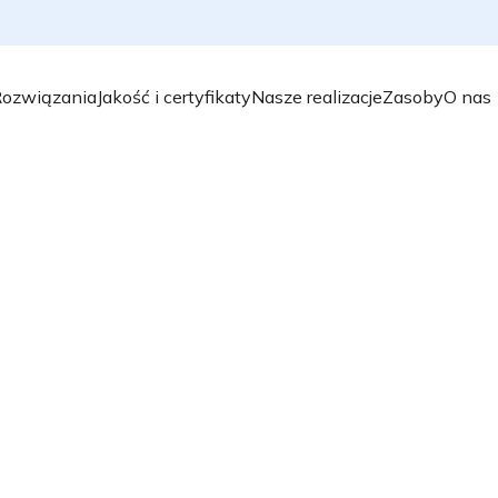
ozwiązania
Jakość i certyfikaty
Nasze realizacje
Zasoby
O nas