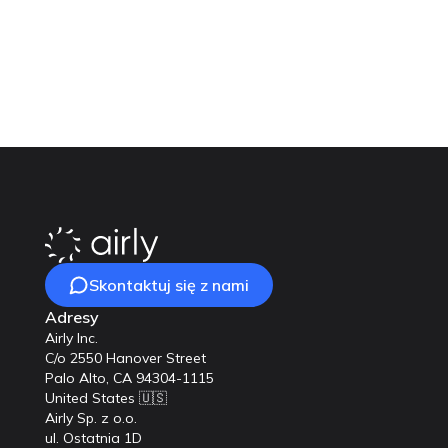
Nasz zespół chętnie n
Skontaktuj się z nami
Adresy
Airly Inc.
C/o 2550 Hanover Street
Palo Alto, CA 94304-1115
United States 🇺🇸
Airly Sp. z o.o.
ul. Ostatnia 1D