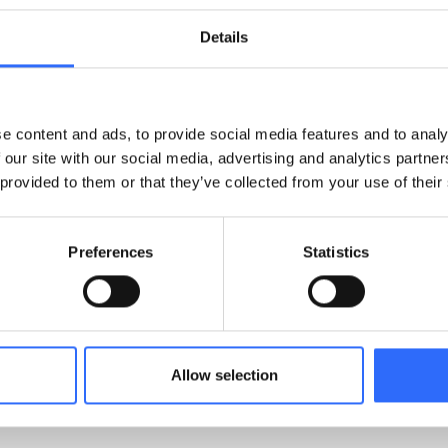
Details
e content and ads, to provide social media features and to analy
 our site with our social media, advertising and analytics partn
 provided to them or that they’ve collected from your use of their
pleksowe rozwiązanie monitorowania jakości powietr
Preferences
Statistics
ć z rozwiązania Airly?
ne Airly dotyczące jakości powietrza?
Allow selection