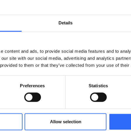
owana przez marki zewnętrzne, które budują strategie mark
akością powietrza. W 2019 roku był to Philips
–
główny prod
d 2020 roku sponsorem jest Lexus
–
producent samochodów h
Details
a TVN
e content and ads, to provide social media features and to analy
ublikowane jeszcze szeroko w wielu mediach, poruszające wa
 our site with our social media, advertising and analytics partn
omentowany na świecie
 provided to them or that they’ve collected from your use of their
widzów telewizyjnych
wiadomości o jakości powietrza w kanałach telewizyjnych 
zynosić dodatkowe przychody z reklam
Preferences
Statistics
entowany na 3 antenach TVN, TVN24 i TTV kilka razy dzien
o nie tylko liczby i statystyki
Allow selection