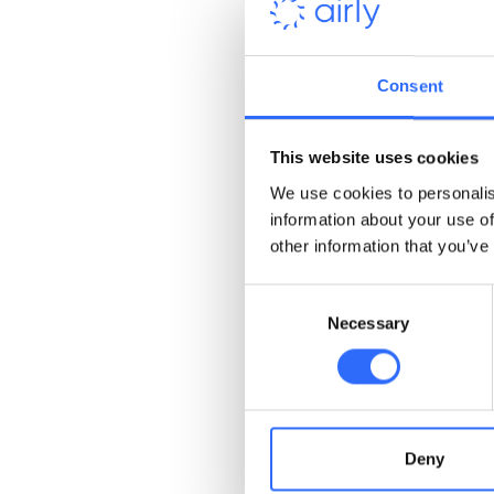
smogowego” jest sponsor
zagadnień związanych z j
powietrza w Europie, a o
Consent
Korzyści dl
This website uses cookies
We use cookies to personalis
Znakomite dane, nie p
information about your use of
który jest częściej k
other information that you’ve
Ciekawy kontent dla 
Wzrost przychodów – 
Consent
przez różne firmy i pr
Necessary
Selection
Raport smogowy był prez
Nasze dane t
Deny