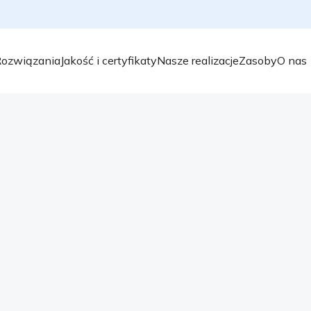
ozwiązania
Jakość i certyfikaty
Nasze realizacje
Zasoby
O nas
“Raport smogowy” dla
TVN jest czołową polską telewizją i filią 
roku wykorzystuje dane Airly do własnej 
jest na głównej antenie tuż po prognozie
smogowy zawiera informacje o jakości powi
średnie dane […]