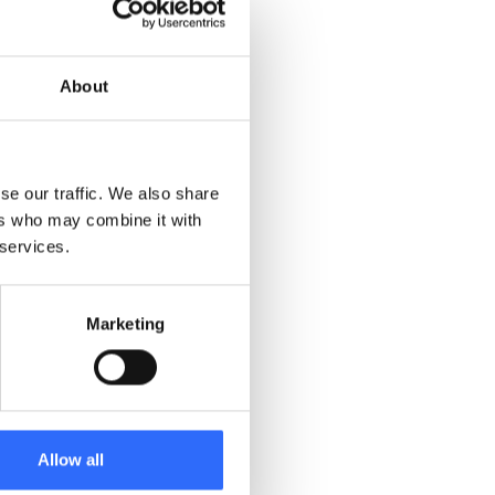
etingowe wokół
ucent oczyszczaczy
ybrydowych klasy E-F.
About
se our traffic. We also share
żny społecznie problem,
ers who may combine it with
 services.
mogą być sponsorowane
Marketing
nie.
Allow all