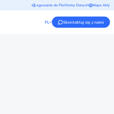
Logowanie do Platformy Danych
Mapa Airly
PL
Skontaktuj się z nami
 TVN
dużej międzynarodowej grupy Discovery Inc. Od 2019
produkcji o nazwie “Raport smogowy”, który emitowany
 pogody oraz wieczornych wiadomościach. Raport
etrza z 14 największych miast w Polsce i prezentuje