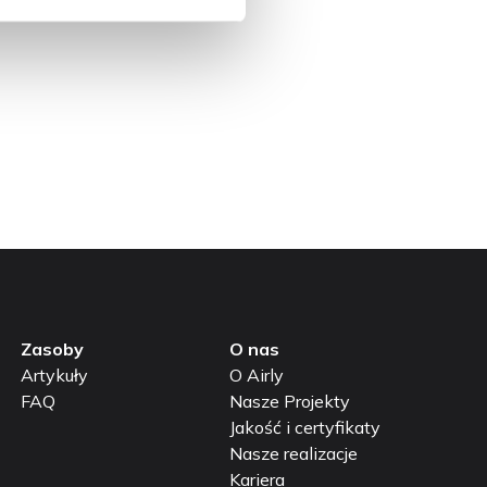
ystują raporty smogowe
rącym tematem medialnym,
Zasoby
O nas
Artykuły
O Airly
FAQ
Nasze Projekty
Jakość i certyfikaty
Nasze realizacje
Kariera