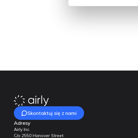
Wydobywamy je tak, by d
do prowadzenia poważnej
i jednocześnie skłaniają 
Skontaktuj się z nami
Adresy
Airly Inc.
C/o 2550 Hanover Street