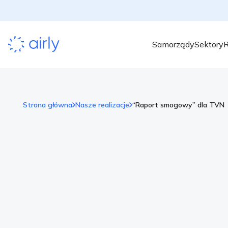
Samorządy
Sektory
R
Strona główna
Nasze realizacje
“Raport smogowy” dla TVN