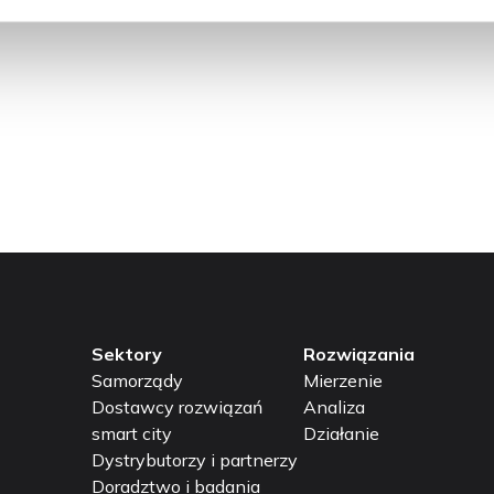
awały unikalne spojrzenie na problem. Dziennikarze wykorz
 debaty na temat jakości powietrza, która jest obecnie go
społeczeństwo do działania na rzecz czystszego powietrza.
Sektory
Rozwiązania
Samorządy
Mierzenie
Dostawcy rozwiązań
Analiza
smart city
Działanie
Dystrybutorzy i partnerzy
Doradztwo i badania