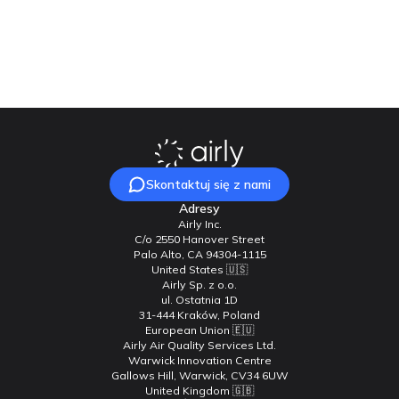
Nasz zespół chętnie na nie odpowie!
Skontaktuj się z nami
Skontaktuj się z nami
Adresy
Airly Inc.
C/o 2550 Hanover Street
Palo Alto, CA 94304-1115
United States 🇺🇸
Airly Sp. z o.o.
ul. Ostatnia 1D
31-444 Kraków, Poland
European Union 🇪🇺
Airly Air Quality Services Ltd.
Warwick Innovation Centre
Gallows Hill, Warwick, CV34 6UW
United Kingdom 🇬🇧