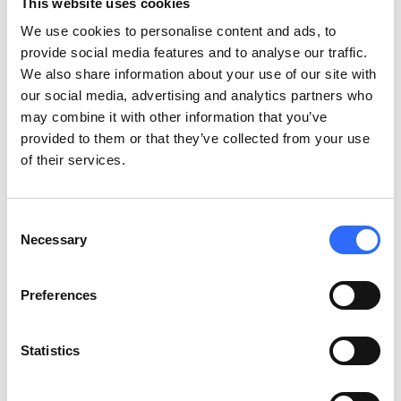
Rybnik, miasto położone w południowej Polsce, od lat zmagało
This website uses cookies
się z poważnym problemem zanieczyszczenia powietrza, co
We use cookies to personalise content and ads, to
plasowało je wśród pięciu najbardziej zanieczyszczonych
provide social media features and to analyse our traffic.
miast w Europie. Główne przyczyny tego stanu to przestarzałe
We also share information about your use of our site with
systemy ogrzewania oparte na węglu, znacząca liczba domów
our social media, advertising and analytics partners who
jednorodzinnych korzystających z paliw kopalnych oraz emisje
may combine it with other information that you’ve
przemysłowe z lokalnych kopalń węgla. Sytuacja miała
provided to them or that they’ve collected from your use
ogromny wpływ […]
of their services.
SEKTOR
:
Samorządy
KLIENT
:
Rybnik
LOKALIZACJA
:
Consent
Polska
Necessary
Selection
Preferences
Statistics