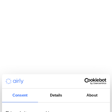
całego miasta. Kluczowym zamierzeniem było zidentyfikowanie
tzw. „hotspotów” – lokalizacji najbardziej narażonych na
przekroczenia norm jakości powietrza […]
SEKTOR
:
Samorządy
KLIENT
:
Łódź
LOKALIZACJA
:
Polska
Consent
Details
About
Rybnik i wyzwania związane z jakością powietrza