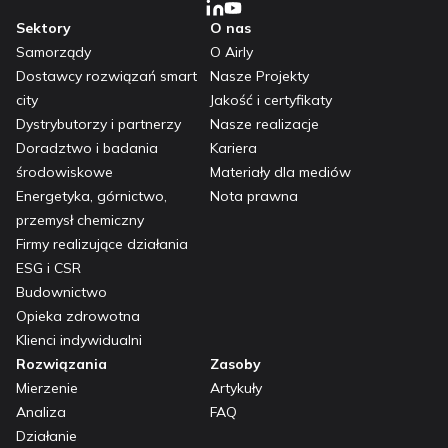
Sektory
O nas
Samorządy
O Airly
Dostawcy rozwiązań smart
Nasze Projekty
city
Jakość i certyfikaty
Dystrybutorzy i partnerzy
Nasze realizacje
Doradztwo i badania
Kariera
środowiskowe
Materiały dla mediów
Energetyka, górnictwo,
Nota prawna
przemysł chemiczny
Firmy realizujące działania
ESG i CSR
Budownictwo
Opieka zdrowotna
Klienci indywidualni
Rozwiązania
Zasoby
Mierzenie
Artykuły
Analiza
FAQ
Działanie