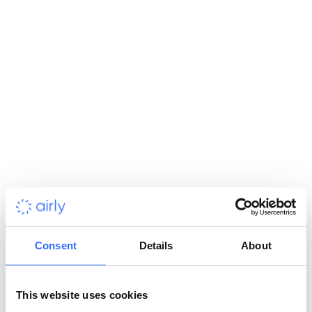
ogniu krytyki
Londyn od lat konsekwentnie łączy politykę transportową z
tematyką zdrowia publicznego i poziomami NO
2
. W raportach
dotyczących SCT miasto prezentuje m.in. poprawę jakości
powietrza oraz spadki stężeń NO₂ w większości punktów
monitoringu.
To istotne nie dlatego, że „Londyn ma rację”, lecz dlatego, że
w debacie publicznej obowiązuje prosta zasada:
kontrowersyjne regulacje można obronić tylko wtedy, gdy
są oparte na mierzalnych efektach
.
Dane zmieniają dynamikę sporu – przesuwają rozmowę z
Consent
Details
About
pytania „czy to ma sens?” na pytanie „jak możemy ulepszyć to
narzędzie?”.
This website uses cookies
SCT na podstawie dowodów