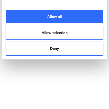
modelowanie wpływu ruchu drogowego na stężenia
zanieczyszczeń
.
Allow all
Dzięki tym informacjom samorządy mogą podejmować decyzje
oparte na faktach, a nie intuicji.
Dane pozwalają:
Allow selection
określić, gdzie SCT ma sens, a gdzie nie
, ponieważ
wskazują, które obszary faktycznie wymagają interwencji;
Deny
dobrać granice strefy
, tak aby odpowiadały rzeczywistemu
problemowi, a nie arbitralnym założeniom;
zaplanować etapy wdrażania
, uwzględniając lokalne
uwarunkowania i potrzeby mieszkańców;
ocenić skuteczność po uruchomieniu
, porównując sytuację
„przed” i „po” na podstawie precyzyjnych wskaźników.
W ten sposób miasto może jasno wskazać,
gdzie jest
problem, jak wygląda jaka skala i jakie korzyści może
przynieść wprowadzenie Strefy Czystego Transportu
.