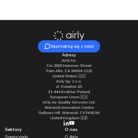
Skontaktuj się z nami
Adresy
Airly Inc.
C/o 2550 Hanover Street
Palo Alto, CA 94304-1115
United States 🇺🇸
Airly Sp. z o.o.
ul. Ostatnia 1D
31-444 Kraków, Poland
European Union 🇪🇺
Airly Air Quality Services Ltd.
Warwick Innovation Centre
Gallows Hill, Warwick, CV34 6UW
United Kingdom 🇬🇧
Sektory
O nas
Samorządy
O Airly