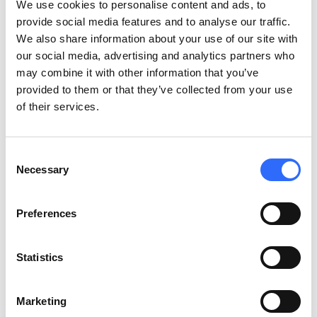
We use cookies to personalise content and ads, to
– narzędzie obrony decyzji
provide social media features and to analyse our traffic.
We also share information about your use of our site with
miasta
our social media, advertising and analytics partners who
may combine it with other information that you’ve
provided to them or that they’ve collected from your use
Najbardziej odporne na krytykę wdrożenia SCT nie zaczynają
of their services.
się od zakazów. Zaczynają się od analizy.
Solidne dane
pozwalają miastu bronić swoich decyzji i jasno pokazywać,
dlaczego Strefa Czystego Transportu jest potrzebna.
To
Consent
one stanowią fundament, na którym można budować
Necessary
Selection
argumentację, komunikację i plan wdrożenia. Bez nich każda
decyzja staje się podatna na krytykę, a z nimi – zyskuje
wiarygodność i odporność na presję społeczną.
Preferences
Uzyskanie danych w praktyce oznacza:
Statistics
lokalne pomiary jakości powietrza
(ze stacji stałych i
mobilnych),
Marketing
analizę źródeł emisji
,