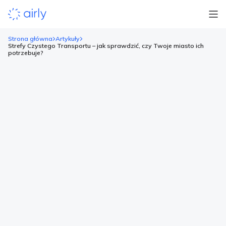
Strona główna
Artykuły
Strefy Czystego Transportu – jak sprawdzić, czy Twoje miasto ich
potrzebuje?
Strefy Czystego Transportu – jak
sprawdzić, czy Twoje miasto ich
potrzebuje?
Strefy Czystego Transportu (SCT) to dziś jeden z głównych
tematów w debacie o polityce miejskiej, ponieważ wpływają na
codzienne funkcjonowanie kierowców – od dojazdów do
pracy i szkoły, po korzystanie z usług oraz logistykę lokalnych
firm. Budzą emocje, wywołują debaty i często stają się osią
sporów między mieszkańcami, lokalnymi władzami i mediami.
Emocje są naturalne […]