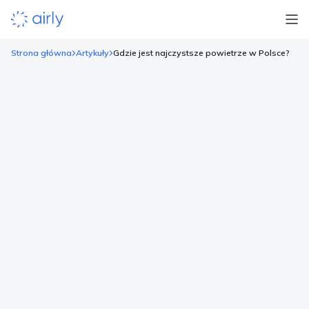
Strona główna
Artykuły
Gdzie jest najczystsze powietrze w Polsce?
Gdzie jest najczystsze powietrze w
Polsce?
Niestety nie da się ukryć, że jesteśmy czarną owcą na mapie
Europy, jeśli chodzi o zanieczyszczenie powietrza. Niekiedy
Polska jest też określana Chinami Europy, co zdecydowanie nie
jest w tym przypadku pochlebnym określeniem. Nasze miasta
wielokrotnie są nie tylko najbardziej zanieczyszczone w
Europie, ale także na całym świecie. Województwa z
najczystszym powietrzem Najczystsze powietrze w […]
Czytaj więcej