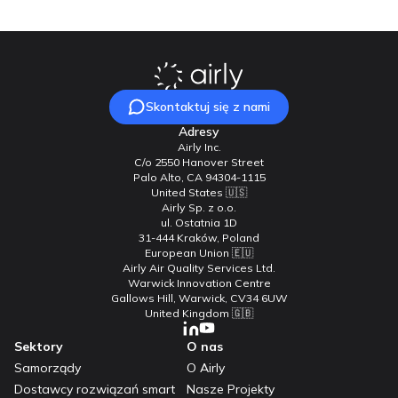
Skontaktuj się z nami
Adresy
Airly Inc.
C/o 2550 Hanover Street
Palo Alto, CA 94304-1115
United States 🇺🇸
Airly Sp. z o.o.
ul. Ostatnia 1D
31-444 Kraków, Poland
European Union 🇪🇺
Airly Air Quality Services Ltd.
Warwick Innovation Centre
Gallows Hill, Warwick, CV34 6UW
United Kingdom 🇬🇧
Sektory
O nas
Samorządy
O Airly
Dostawcy rozwiązań smart
Nasze Projekty