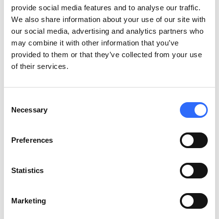
dla człowieka pył PM2,5 ma aglomeracja trójmiejska, czyli
provide social media features and to analyse our traffic.
Gdańsk, Sopot i Gdynia
. Jednak warto wiedzieć o tym, że pod
We also share information about your use of our site with
uwagę w tych badaniach brane były jedynie miasta, które
our social media, advertising and analytics partners who
zamieszkuje powyżej 100 tys. mieszkańców. Wśród miast,
may combine it with other information that you’ve
gdzie również jest bardzo dobra jakość powietrza, wyróżniają
provided to them or that they’ve collected from your use
się także
Słupsk, Koszalin oraz Suwałki
.
of their services.
Gdzie w Polsce jest
Consent
najczystsze powietrze i
Necessary
Selection
dlaczego?
Preferences
Przeprowadzaliśmy szczegółowe badania z wykorzystaniem
uczenia maszynowego, aby poznać wszelkie czynniki
Statistics
geograficzne i meteorologiczne, które wpływają na różnice w
zanieczyszczeniu powietrza w konkretnych lokalizacjach.
Więcej szczegółów na ten temat znajdziecie w tym artykule:
Marketing
Gdzie jest najwięcej smogu w Polsce
?