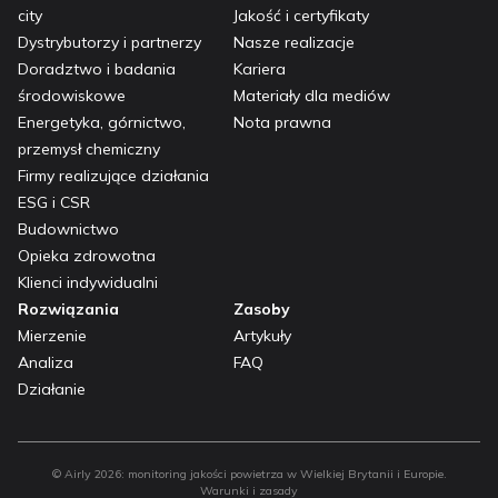
city
Jakość i certyfikaty
Dystrybutorzy i partnerzy
Nasze realizacje
Doradztwo i badania
Kariera
środowiskowe
Materiały dla mediów
Energetyka, górnictwo,
Nota prawna
przemysł chemiczny
Firmy realizujące działania
ESG i CSR
Budownictwo
Opieka zdrowotna
Klienci indywidualni
Rozwiązania
Zasoby
Mierzenie
Artykuły
Analiza
FAQ
Działanie
© Airly
2026
:
monitoring jakości powietrza w Wielkiej Brytanii i Europie.
Warunki i zasady