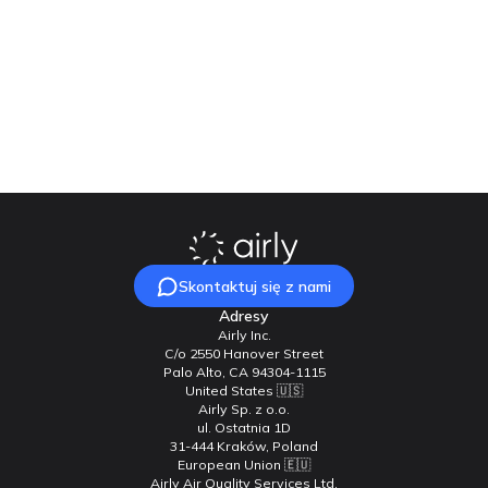
Nasz zespół chętnie na nie odpowie!
Skontaktuj się z nami
Skontaktuj się z nami
Adresy
Airly Inc.
C/o 2550 Hanover Street
Palo Alto, CA 94304-1115
United States 🇺🇸
Airly Sp. z o.o.
ul. Ostatnia 1D
31-444 Kraków, Poland
European Union 🇪🇺
Airly Air Quality Services Ltd.