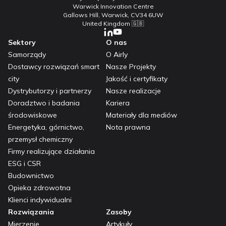
Warwick Innovation Centre
Gallows Hill, Warwick, CV34 6UW
United Kingdom 🇬🇧
Sektory
O nas
Samorządy
O Airly
Dostawcy rozwiązań smart
Nasze Projekty
city
Jakość i certyfikaty
Dystrybutorzy i partnerzy
Nasze realizacje
Doradztwo i badania
Kariera
środowiskowe
Materiały dla mediów
Energetyka, górnictwo,
Nota prawna
przemysł chemiczny
Firmy realizujące działania
ESG i CSR
Budownictwo
Opieka zdrowotna
Klienci indywidualni
Rozwiązania
Zasoby
Mierzenie
Artykuły