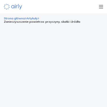
Strona główna
Artykuły
Zanieczyszczenie powietrza: przyczyny, skutki i źródła
Zanieczyszczenie powietrza:
przyczyny, skutki i źródła
Spis treści: Zanieczyszczenie powietrza – czym jest i jakie są
jego przyczyny? Źródła zanieczyszczenia powietrza, czyli
przyczyny smogu Pyły zawieszone pochodzące z lokalnych
źródeł zanieczyszczenia Dopuszczalne normy dla
zanieczyszczeń powietrza ustaliły osobno Polska, Unia
Europejska a także WHO, czyli Światowa Organizacja
Zdrowia Pomiar interpolowany i bezpośredni – czym na naszej
platformie jest heatmapa? Prognoza zanieczyszczenia […]
Czytaj więcej