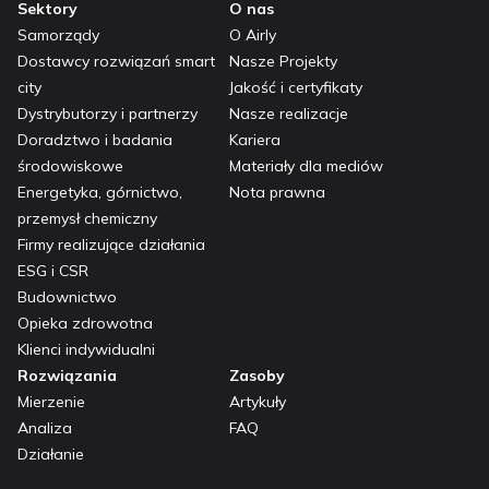
Sektory
O nas
Samorządy
O Airly
Dostawcy rozwiązań smart
Nasze Projekty
city
Jakość i certyfikaty
Dystrybutorzy i partnerzy
Nasze realizacje
Doradztwo i badania
Kariera
środowiskowe
Materiały dla mediów
Energetyka, górnictwo,
Nota prawna
przemysł chemiczny
Firmy realizujące działania
ESG i CSR
Budownictwo
Opieka zdrowotna
Klienci indywidualni
Rozwiązania
Zasoby
Mierzenie
Artykuły
Analiza
FAQ
Działanie