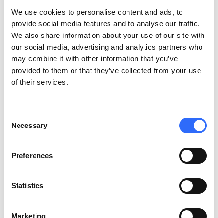
dużo gorsze powietrze. Chociaż nie ma u nich zakorkowanych
We use cookies to personalise content and ads, to
ulic i krajobrazów, które przedstawiają przemysłowe kominy, z
provide social media features and to analyse our traffic.
jakością powietrza jest tam często zdecydowanie gorzej niż w
We also share information about your use of our site with
samym centrum miasta. Pyły zawieszone są konsekwencją
our social media, advertising and analytics partners who
spalania węgla niskiej jakości i wszelkiego rodzaju śmieci
may combine it with other information that you’ve
(przede wszystkim tworzyw sztucznych) w lokalnych
provided to them or that they’ve collected from your use
kotłowniach i indywidualnych gospodarstwach domowych.
of their services.
Zazwyczaj emisja tych źródeł wiąże się z konkretnych sezonem
w ciągu roku i trwa kilka miesięcy. Do niskiej emisji dokłada się
również transport, szczególnie tam, gdzie spotykamy się z
Consent
wzmożonym ruchem drogowym.
Necessary
Selection
Aby uprościć przedstawianie danych o jakości powietrza, w
Preferences
miastach europejskich stosuje się indeksy, mające na celu
przekształcenie pomiarów w jedną liczbę. W naszym systemie
monitoringu, stosujemy indeks godzinowy – opisuje on
Statistics
aktualną jakość powietrza ze średniej pomiarów z ostatniej
godziny.
Marketing