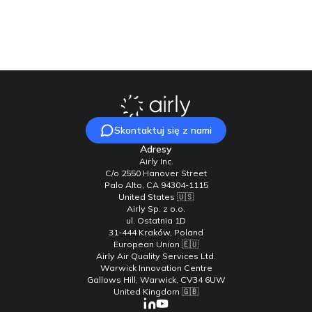
Skontaktuj się z nami
Skontaktuj się z nami
Adresy
Airly Inc.
C/o 2550 Hanover Street
Palo Alto, CA 94304-1115
United States 🇺🇸
Airly Sp. z o.o.
ul. Ostatnia 1D
31-444 Kraków, Poland
European Union 🇪🇺
Airly Air Quality Services Ltd.
Warwick Innovation Centre
Gallows Hill, Warwick, CV34 6UW
United Kingdom 🇬🇧